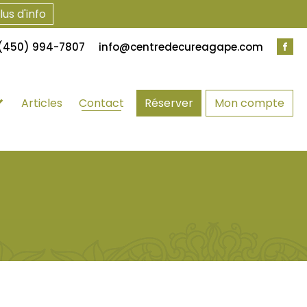
lus d'info
(450) 994-7807
info@centredecureagape.com
Articles
Contact
Réserver
Mon compte