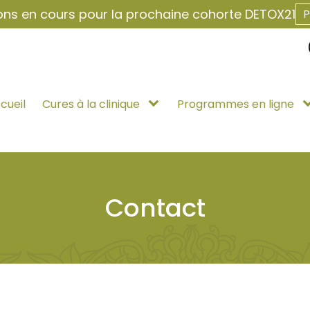
ions en cours pour la prochaine cohorte DETOX21
P
cueil
Cures à la clinique
Programmes en ligne
Contact